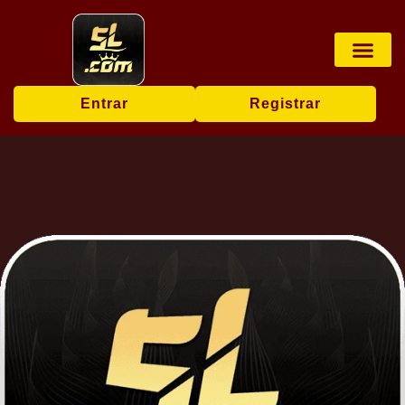
Jogos de mesa
Loteria online
Transmissão ao vi
Caça-níqueis online
política Pr
Reportagens da M
Entrar
Registrar