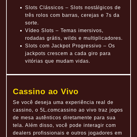
Slots Clássicos – Slots nostálgicos de
três rolos com barras, cerejas e 7s da
sorte.
Vídeo Slots – Temas imersivos,
rodadas grátis, wilds e multiplicadores.
Slots com Jackpot Progressivo – Os
jackpots crescem a cada giro para
vitórias que mudam vidas.
Cassino ao Vivo
Se você deseja uma experiência real de
cassino, o 5L.comcassino ao vivo traz jogos
de mesa autênticos diretamente para sua
tela. Além disso, você pode interagir com
dealers profissionais e outros jogadores em