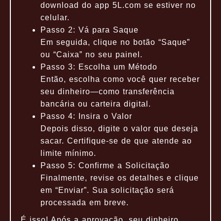
download do app 5L.com se estiver no
celular.
Passo 2: Vá para Saque
Em seguida, clique no botão “Saque”
ou “Caixa” no seu painel.
Passo 3: Escolha um Método
Então, escolha como você quer receber
seu dinheiro—como transferência
bancária ou carteira digital.
Passo 4: Insira o Valor
Depois disso, digite o valor que deseja
sacar. Certifique-se de que atende ao
limite mínimo.
Passo 5: Confirme a Solicitação
Finalmente, revise os detalhes e clique
em “Enviar”. Sua solicitação será
processada em breve.
É isso! Após a aprovação, seu dinheiro