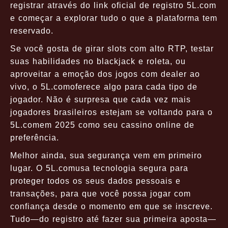
registrar através do link oficial de registro 5L.com
e começar a explorar tudo o que a plataforma tem
reservado.
Se você gosta de girar slots com alto RTP, testar
suas habilidades no blackjack e roleta, ou
aproveitar a emoção dos jogos com dealer ao
vivo, o 5L.comoferece algo para cada tipo de
jogador. Não é surpresa que cada vez mais
jogadores brasileiros estejam se voltando para o
5L.comem 2025 como seu cassino online de
preferência.
Melhor ainda, sua segurança vem em primeiro
lugar. O 5L.comusa tecnologia segura para
proteger todos os seus dados pessoais e
transações, para que você possa jogar com
confiança desde o momento em que se inscreve.
Tudo—do registro até fazer sua primeira aposta—