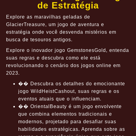
de Estratégia
Explore as maravilhas geladas de
GlacierTreasure, um jogo de aventura e
estratégia onde você desvenda mistérios em
busca de tesouros antigos.
Explore o inovador jogo GemstonesGold, entenda
suas regras e descubra como ele está
revolucionando o cenário dos jogos online em
2023.
�� Descubra os detalhes do emocionante
jogo WildHeistCashout, suas regras e os
eventos atuais que o influenciam.
�� OrientalBeauty é um jogo envolvente
que combina elementos tradicionais e
modernos, projetado para desafiar suas
habilidades estratégicas. Aprenda sobre as