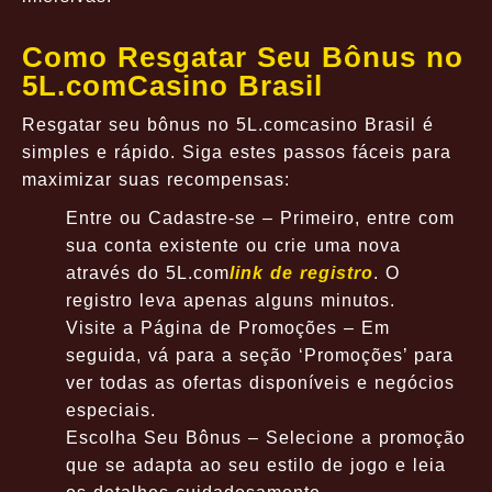
Como Resgatar Seu Bônus no
5L.comCasino Brasil
Resgatar seu bônus no 5L.comcasino Brasil é
simples e rápido. Siga estes passos fáceis para
maximizar suas recompensas:
Entre ou Cadastre-se – Primeiro, entre com
sua conta existente ou crie uma nova
através do 5L.com
link de registro
. O
registro leva apenas alguns minutos.
Visite a Página de Promoções – Em
seguida, vá para a seção ‘Promoções’ para
ver todas as ofertas disponíveis e negócios
especiais.
Escolha Seu Bônus – Selecione a promoção
que se adapta ao seu estilo de jogo e leia