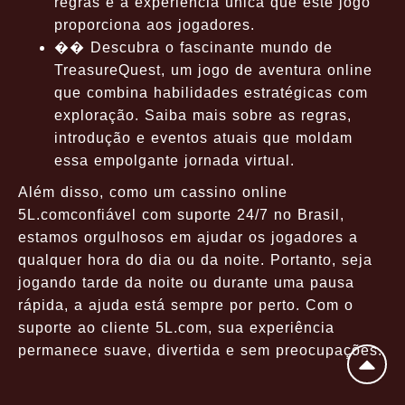
regras e a experiência única que este jogo
proporciona aos jogadores.
�� Descubra o fascinante mundo de
TreasureQuest, um jogo de aventura online
que combina habilidades estratégicas com
exploração. Saiba mais sobre as regras,
introdução e eventos atuais que moldam
essa empolgante jornada virtual.
Além disso, como um cassino online
5L.comconfiável com suporte 24/7 no Brasil,
estamos orgulhosos em ajudar os jogadores a
qualquer hora do dia ou da noite. Portanto, seja
jogando tarde da noite ou durante uma pausa
rápida, a ajuda está sempre por perto. Com o
suporte ao cliente 5L.com, sua experiência
permanece suave, divertida e sem preocupações.