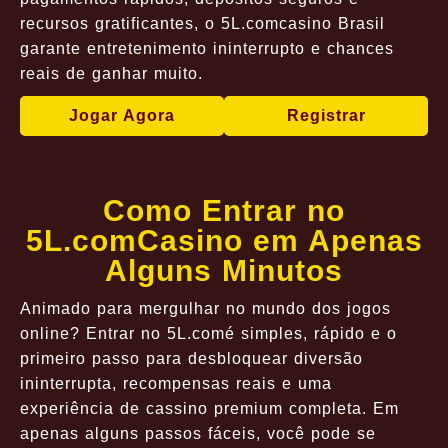
recursos gratificantes, o 5L.comcasino Brasil
garante entretenimento ininterrupto e chances
reais de ganhar muito.
Jogar Agora
Registrar
Como Entrar no
5L.comCasino em Apenas
Alguns Minutos
Animado para mergulhar no mundo dos jogos
online? Entrar no 5L.comé simples, rápido e o
primeiro passo para desbloquear diversão
ininterrupta, recompensas reais e uma
experiência de cassino premium completa. Em
apenas alguns passos fáceis, você pode se