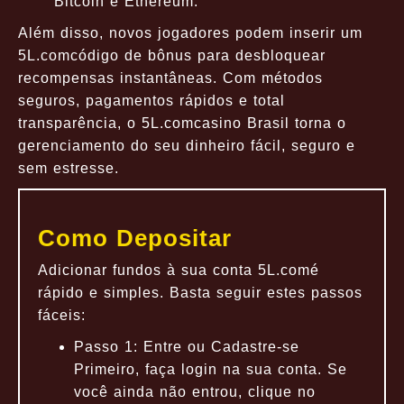
Bitcoin e Ethereum.
Além disso, novos jogadores podem inserir um
5L.comcódigo de bônus para desbloquear
recompensas instantâneas. Com métodos
seguros, pagamentos rápidos e total
transparência, o 5L.comcasino Brasil torna o
gerenciamento do seu dinheiro fácil, seguro e
sem estresse.
Como Depositar
Adicionar fundos à sua conta 5L.comé
rápido e simples. Basta seguir estes passos
fáceis:
Passo 1: Entre ou Cadastre-se
Primeiro, faça login na sua conta. Se
você ainda não entrou, clique no