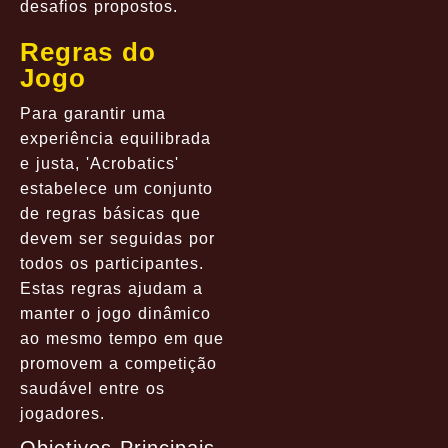
desafios propostos.
Regras do
Jogo
Para garantir uma
experiência equilibrada
e justa, 'Acrobatics'
estabelece um conjunto
de regras básicas que
devem ser seguidas por
todos os participantes.
Estas regras ajudam a
manter o jogo dinâmico
ao mesmo tempo em que
promovem a competição
saudável entre os
jogadores.
Objetivos Principais