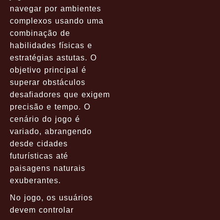
navegar por ambientes
complexos usando uma
combinação de
habilidades físicas e
estratégias astutas. O
objetivo principal é
superar obstáculos
desafiadores que exigem
precisão e tempo. O
cenário do jogo é
variado, abrangendo
desde cidades
futurísticas até
paisagens naturais
exuberantes.
No jogo, os usuários
devem controlar