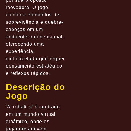
por sua proposta
inovadora. O jogo
combina elementos de
sobrevivência e quebra-
cabeças em um
ambiente tridimensional,
oferecendo uma
experiência
multifacetada que requer
pensamento estratégico
e reflexos rápidos.
Descrição do
Jogo
'Acrobatics' é centrado
em um mundo virtual
dinâmico, onde os
jogadores devem