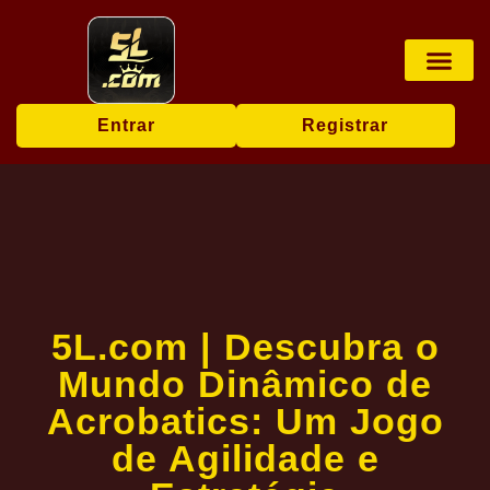
Jogos de mesa
Loteria online
Transmissão ao vi
Caça-níqueis online
política Pr
Reportagens da M
Entrar
Registrar
5L.com | Descubra o
Mundo Dinâmico de
Acrobatics: Um Jogo
de Agilidade e