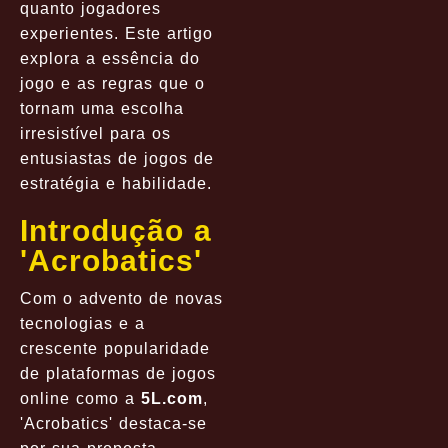
quanto jogadores
experientes. Este artigo
explora a essência do
jogo e as regras que o
tornam uma escolha
irresistível para os
entusiastas de jogos de
estratégia e habilidade.
Introdução a
'Acrobatics'
Com o advento de novas
tecnologias e a
crescente popularidade
de plataformas de jogos
online como a
5L.com
,
'Acrobatics' destaca-se