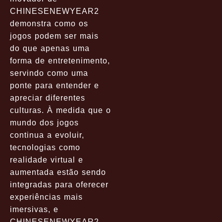
CHINESENEWYEAR2
demonstra como os
jogos podem ser mais
do que apenas uma
forma de entretenimento,
servindo como uma
ponte para entender e
apreciar diferentes
culturas. À medida que o
mundo dos jogos
continua a evoluir,
tecnologias como
realidade virtual e
aumentada estão sendo
integradas para oferecer
experiências mais
imersivas, e
CHINESENEWYEAR2