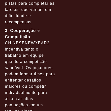
pistas para completar as
tarefas, que variam em
dificuldade e
recompensas.
3. Cooperação e
Competição:
CHINESENEWYEAR2
incentiva tanto o
trabalho em equipe
quanto a competição
saudável. Os jogadores
podem formar times para
enfrentar desafios
maiores ou competir
individualmente para
alcançar altas
pontuações em um