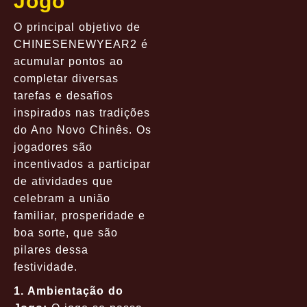
Jogo
O principal objetivo de
CHINESENEWYEAR2 é
acumular pontos ao
completar diversas
tarefas e desafios
inspirados nas tradições
do Ano Novo Chinês. Os
jogadores são
incentivados a participar
de atividades que
celebram a união
familiar, prosperidade e
boa sorte, que são
pilares dessa
festividade.
1. Ambientação do