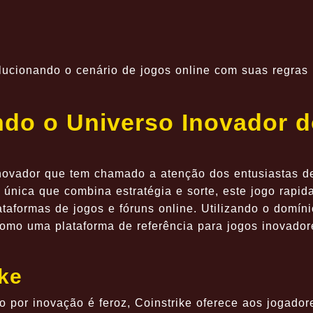
olucionando o cenário de jogos online com suas regras
ndo o Universo Inovador 
 inovador que tem chamado a atenção dos entusiastas d
nica que combina estratégia e sorte, este jogo rapi
taformas de jogos e fóruns online. Utilizando o domíni
como uma plataforma de referência para jogos inovador
ike
 por inovação é feroz, Coinstrike oferece aos jogado