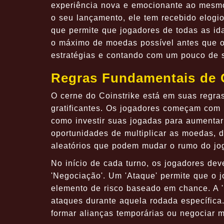
experiência nova e emocionante ao mesm
o seu lançamento, ele tem recebido elogios
que permite que jogadores de todas as ida
o máximo de moedas possível antes que o
estratégias e contando com um pouco de s
Regras Fundamentais de C
O cerne do Coinstrike está em suas regra
gratificantes. Os jogadores começam com
como investir suas jogadas para aumentar 
oportunidades de multiplicar as moedas, d
aleatórios que podem mudar o rumo do jo
No início de cada turno, os jogadores deve
'Negociação'. Um 'Ataque' permite que o 
elemento de risco baseado em chance. A 
ataques durante aquela rodada específica.
formar alianças temporárias ou negociar 