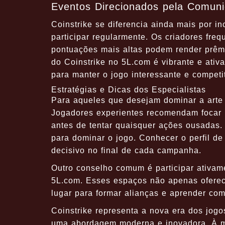
Eventos Direcionados pela Comun
Coinstrike se diferencia ainda mais por i
participar regularmente. Os criadores fre
pontuações mais altas podem render prêmi
do Coinstrike no 5L.com é vibrante e ativ
para manter o jogo interessante e competit
Estratégias e Dicas dos Especialistas
Para aqueles que desejam dominar a arte 
Jogadores experientes recomendam focar
antes de tentar quaisquer ações ousadas. O
para dominar o jogo. Conhecer o perfil d
decisivo no final de cada campanha.
Outro conselho comum é participar ativam
5L.com. Esses espaços não apenas oferec
lugar para formar alianças e aprender co
Coinstrike representa a nova era dos jog
uma abordagem moderna e inovadora. À me