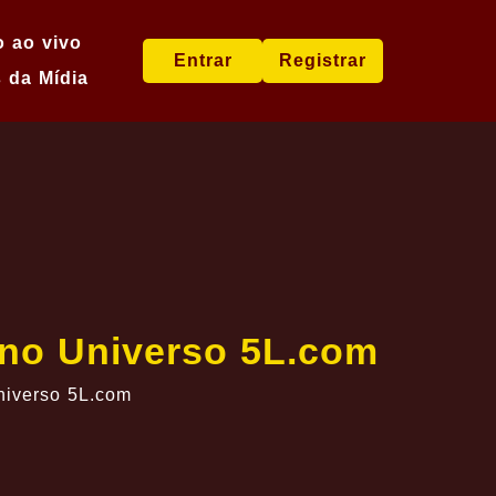
 ao vivo
Entrar
Registrar
 da Mídia
 no Universo 5L.com
niverso 5L.com