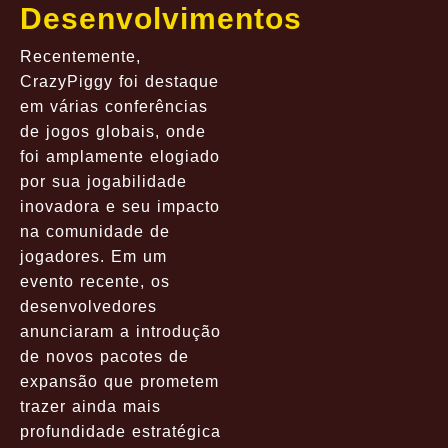
Desenvolvimentos
Recentemente,
CrazyPiggy foi destaque
em várias conferências
de jogos globais, onde
foi amplamente elogiado
por sua jogabilidade
inovadora e seu impacto
na comunidade de
jogadores. Em um
evento recente, os
desenvolvedores
anunciaram a introdução
de novos pacotes de
expansão que prometem
trazer ainda mais
profundidade estratégica