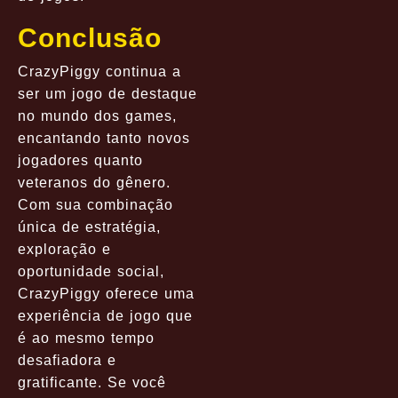
Conclusão
CrazyPiggy continua a
ser um jogo de destaque
no mundo dos games,
encantando tanto novos
jogadores quanto
veteranos do gênero.
Com sua combinação
única de estratégia,
exploração e
oportunidade social,
CrazyPiggy oferece uma
experiência de jogo que
é ao mesmo tempo
desafiadora e
gratificante. Se você