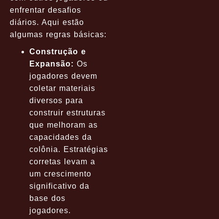
enfrentar desafios
diários. Aqui estão
algumas regras básicas:
Construção e
Expansão:
Os
jogadores devem
coletar materiais
diversos para
construir estruturas
que melhoram as
capacidades da
colônia. Estratégias
corretas levam a
um crescimento
significativo da
base dos
jogadores.