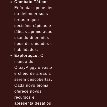
Combate Tático:
Enfrentar oponentes
ou defender suas
terras requer
decisões rápidas e
táticas aprimoradas
usando diferentes
tipos de unidades e
habilidades.
Exploração:
O
mundo de
CrazyPiggy é vasto
e cheio de áreas a
serem descobertas.
Cada novo bioma
oferece novos
recursos e
apresenta desafios