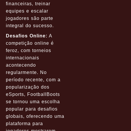
financeiras, treinar
equipes e escalar
jogadores são parte
integral do sucesso.
Desafios Online:
A
competição online é
feroz, com torneios
internacionais
acontecendo
regularmente. No
período recente, com a
popularização dos
eSports, FootballBoots
se tornou uma escolha
popular para desafios
globais, oferecendo uma
plataforma para
jogadores mostrarem