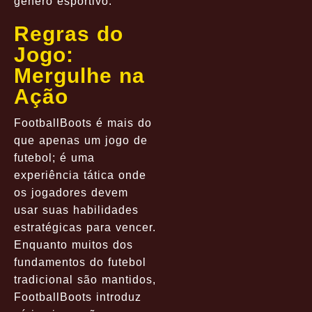
gênero esportivo.
Regras do
Jogo:
Mergulhe na
Ação
FootballBoots é mais do
que apenas um jogo de
futebol; é uma
experiência tática onde
os jogadores devem
usar suas habilidades
estratégicas para vencer.
Enquanto muitos dos
fundamentos do futebol
tradicional são mantidos,
FootballBoots introduz