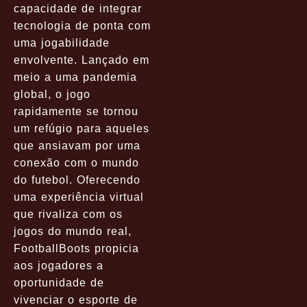
capacidade de integrar
tecnologia de ponta com
uma jogabilidade
envolvente. Lançado em
meio a uma pandemia
global, o jogo
rapidamente se tornou
um refúgio para aqueles
que ansiavam por uma
conexão com o mundo
do futebol. Oferecendo
uma experiência virtual
que rivaliza com os
jogos do mundo real,
FootballBoots propicia
aos jogadores a
oportunidade de
vivenciar o esporte de