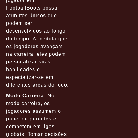
jogador em
FootballBoots possui
atributos únicos que
podem ser
desenvolvidos ao longo
do tempo. À medida que
os jogadores avançam
na carreira, eles podem
personalizar suas
habilidades e
especializar-se em
diferentes áreas do jogo.
Modo Carreira:
No
modo carreira, os
jogadores assumem o
papel de gerentes e
competem em ligas
globais. Tomar decisões