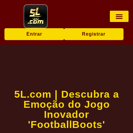
Jogos de mesa
Loteria online
Transmissão ao vi
Caça-níqueis online
política Pr
Reportagens da M
Entrar
Registrar
5L.com | Descubra a
Emoção do Jogo
Inovador
'FootballBoots'