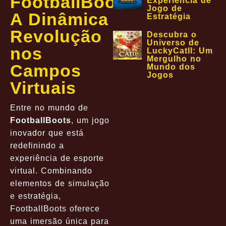
FootballBoots:
Experiência de
Jogo de
A Dinâmica
Estratégia
Revolução
Descubra o
Universo de
nos
LuckyCatII: Um
Mergulho no
Campos
Mundo dos
Jogos
Virtuais
Entre no mundo de
FootballBoots
, um jogo
inovador que está
redefinindo a
experiência de esporte
virtual. Combinando
elementos de simulação
e estratégia,
FootballBoots oferece
uma imersão única para