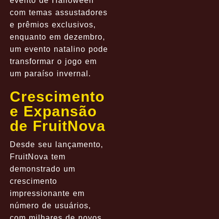
evento de Halloween
com temas assustadores
e prêmios exclusivos,
enquanto em dezembro,
um evento natalino pode
transformar o jogo em
um paraíso invernal.
Crescimento
e Expansão
de FruitNova
Desde seu lançamento,
FruitNova tem
demonstrado um
crescimento
impressionante em
número de usuários,
com milhares de novos