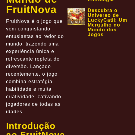
FruitNova
Descubra o
Universo de
LuckyCatII: Um
FruitNova é o jogo que
Mergulho no
vem conquistando
Mundo dos
Jogos
entusiastas ao redor do
mundo, trazendo uma
experiência única e
refrescante repleta de
diversão. Lançado
recentemente, o jogo
combina estratégia,
habilidade e muita
criatividade, cativando
jogadores de todas as
idades.
Introdução
ao FruitNova