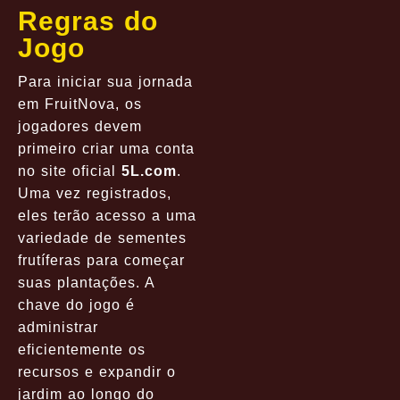
Regras do
Jogo
Para iniciar sua jornada
em FruitNova, os
jogadores devem
primeiro criar uma conta
no site oficial
5L.com
.
Uma vez registrados,
eles terão acesso a uma
variedade de sementes
frutíferas para começar
suas plantações. A
chave do jogo é
administrar
eficientemente os
recursos e expandir o
jardim ao longo do