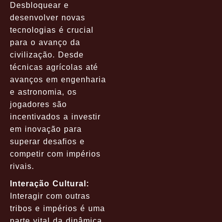
Desbloquear e
desenvolver novas
tecnologias é crucial
para o avanço da
civilização. Desde
técnicas agrícolas até
avanços em engenharia
e astronomia, os
jogadores são
incentivados a investir
em inovação para
superar desafios e
competir com impérios
rivais.
Interação Cultural:
Interagir com outras
tribos e impérios é uma
parte vital da dinâmica