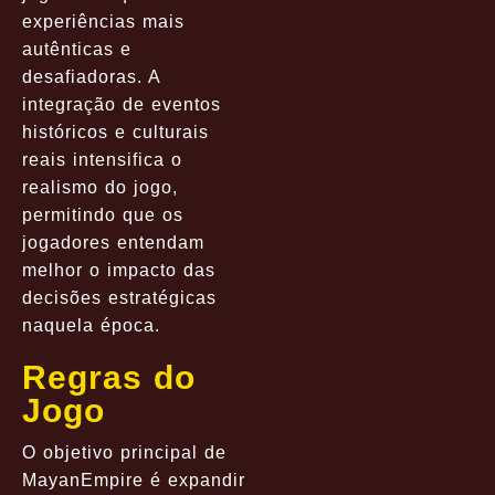
experiências mais
autênticas e
desafiadoras. A
integração de eventos
históricos e culturais
reais intensifica o
realismo do jogo,
permitindo que os
jogadores entendam
melhor o impacto das
decisões estratégicas
naquela época.
Regras do
Jogo
O objetivo principal de
MayanEmpire é expandir