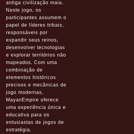
antiga civilização maia.
Neste jogo, os
participantes assumem o
papel de líderes tribais,
responsáveis por
expandir seus reinos,
desenvolver tecnologias
e explorar territórios não
mapeados. Com uma
combinação de
elementos históricos
precisos e mecânicas de
jogo modernas,
MayanEmpire oferece
uma experiência única e
educativa para os
entusiastas de jogos de
estratégia.