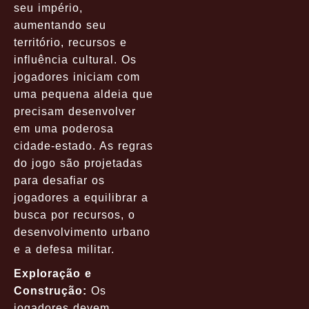
seu império,
aumentando seu
território, recursos e
influência cultural. Os
jogadores iniciam com
uma pequena aldeia que
precisam desenvolver
em uma poderosa
cidade-estado. As regras
do jogo são projetadas
para desafiar os
jogadores a equilibrar a
busca por recursos, o
desenvolvimento urbano
e a defesa militar.
Exploração e
Construção:
Os
jogadores devem