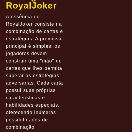
RoyalJoker
A essência do
RoyalJoker consiste na
combinação de cartas e
estratégias. A premissa
principal é simples: os
jogadores devem
construir uma "mão" de
cartas que lhes permita
superar as estratégias
adversárias. Cada carta
possui suas próprias
características e
habilidades especiais,
oferecendo inúmeras
possibilidades de
combinação.