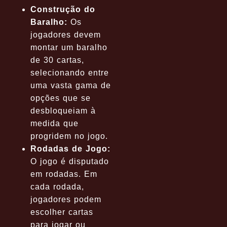
Construção do
Baralho:
Os
jogadores devem
montar um baralho
de 30 cartas,
selecionando entre
uma vasta gama de
opções que se
desbloqueiam à
medida que
progridem no jogo.
Rodadas de Jogo:
O jogo é disputado
em rodadas. Em
cada rodada,
jogadores podem
escolher cartas
para jogar ou