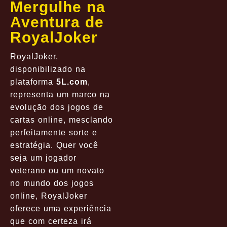
Mergulhe na
Aventura de
RoyalJoker
RoyalJoker,
disponibilizado na
plataforma
5L.com
,
representa um marco na
evolução dos jogos de
cartas online, mesclando
perfeitamente sorte e
estratégia. Quer você
seja um jogador
veterano ou um novato
no mundo dos jogos
online, RoyalJoker
oferece uma experiência
que com certeza irá